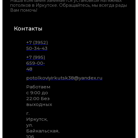
Наша компания занимается установкой натяжных
потолков в Иркутске. Обращайтесь, мы всегда рады
Вам помочь!
Контакты
+7 (3952)
50-34-43
+7 (995)
659-00-
48
potolkoviyirkutsk38@yandex.ru
Работаем
с 9:00 до
22:00 Без
выходных
г.
Иркутск,
ул.
Байкальская,
106