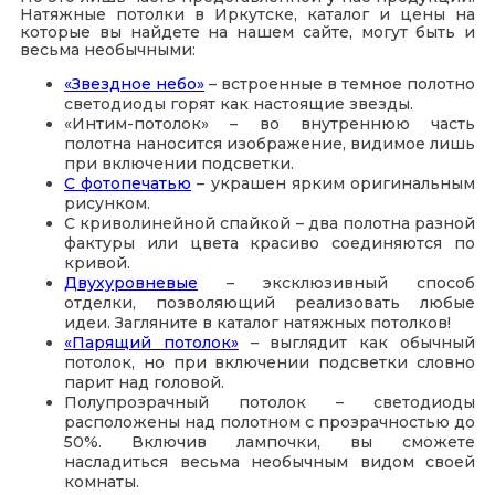
Натяжные потолки в Иркутске, каталог и цены на
которые вы найдете на нашем сайте, могут быть и
весьма необычными:
«Звездное небо»
– встроенные в темное полотно
светодиоды горят как настоящие звезды.
«Интим-потолок» – во внутреннюю часть
полотна наносится изображение, видимое лишь
при включении подсветки.
С фотопечатью
– украшен ярким оригинальным
рисунком.
С криволинейной спайкой – два полотна разной
фактуры или цвета красиво соединяются по
кривой.
Двухуровневые
– эксклюзивный способ
отделки, позволяющий реализовать любые
идеи. Загляните в каталог натяжных потолков!
«Парящий потолок»
– выглядит как обычный
потолок, но при включении подсветки словно
парит над головой.
Полупрозрачный потолок – светодиоды
расположены над полотном с прозрачностью до
50%. Включив лампочки, вы сможете
насладиться весьма необычным видом своей
комнаты.