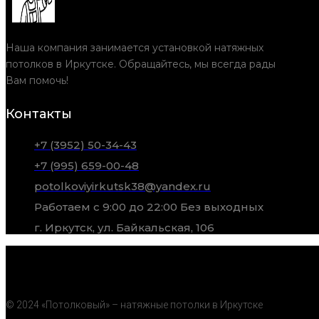
Наша компания занимается установкой натяжных
потолков в Иркутске. Обращайтесь, мы всегда рады
Вам помочь!
Контакты
+7 (3952) 50-34-43
+7 (995) 659-00-48
potolkoviyirkutsk38@yandex.ru
Работаем с 9:00 до 22:00 Без выходных
г. Иркутск, ул. Байкальская, 106
© 2024 «Потолковый» – натяжные потолки в Иркутске