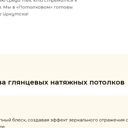
ю среди тех, кто стремится к
я. Мы в «Потолковом» готовы
е Иркутска!
а глянцевых натяжных потолков
ый блеск, создавая эффект зеркального отражения св
те.