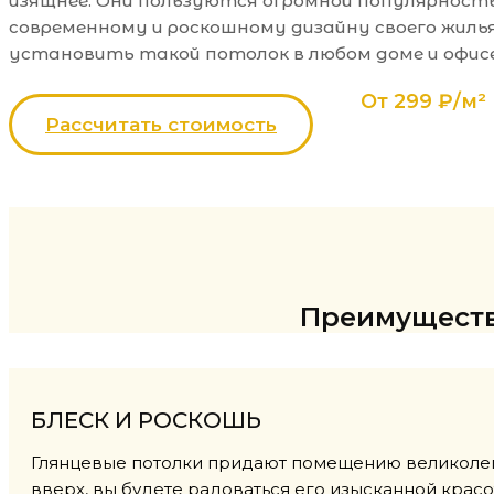
изящнее. Они пользуются огромной популярность
современному и роскошному дизайну своего жиль
установить такой потолок в любом доме и офис
От 299 ₽/м²
Рассчитать стоимость
Преимуществ
БЛЕСК И РОСКОШЬ
Глянцевые потолки придают помещению великолепн
вверх, вы будете радоваться его изысканной красо