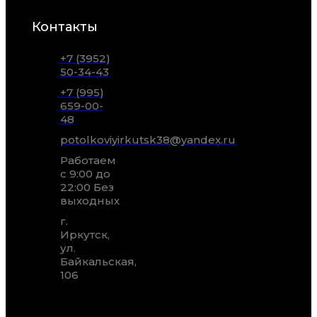
Контакты
+7 (3952)
50-34-43
+7 (995)
659-00-
48
potolkoviyirkutsk38@yandex.ru
Работаем
с 9:00 до
22:00 Без
выходных
г.
Иркутск,
ул.
Байкальская,
106