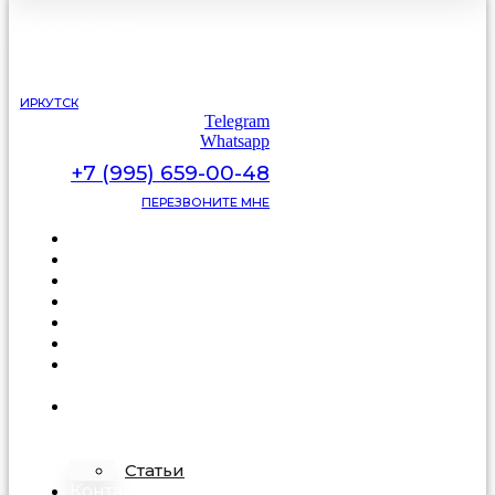
С 9:00 до 22:00
без выходных
ИРКУТСК
Telegram
Whatsapp
+7 (995) 659-00-48
ПЕРЕЗВОНИТЕ МНЕ
Каталог
Цены
Видеоотзывы
Фото
Освещение
Акции
Про
подделку
О
компании
Статьи
Контакты