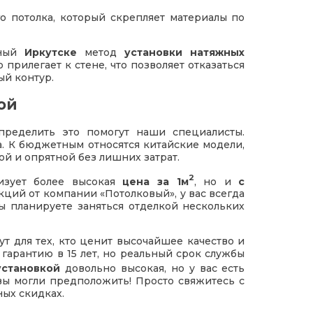
го потолка, который скрепляет материалы по
ьный
Иркутске
метод
установки натяжных
прилегает к стене, что позволяет отказаться
ый контур.
ой
пределить это помогут наши специалисты.
а. К бюджетным относятся китайские модели,
ой и опрятной без лишних затрат.
2
изует более высокая
цена за 1м
, но и
с
кций от компании «Потолковый», у вас всегда
ы планируете заняться отделкой нескольких
т для тех, кто ценит высочайшее качество и
 гарантию в 15 лет, но реальный срок службы
установкой
довольно высокая, но у вас есть
вы могли предположить! Просто свяжитесь с
ых скидках.