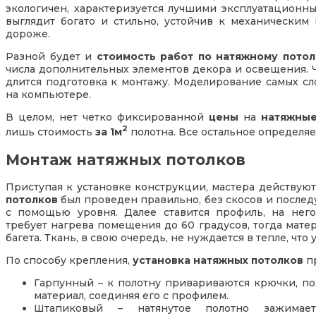
экологичен, характеризуется лучшими эксплуатационн
выглядит богато и стильно, устойчив к механическим
дороже.
Разной будет и
стоимость работ по натяжному потол
числа дополнительных элементов декора и освещения. 
длится подготовка к монтажу. Моделирование самых с
на компьютере.
В целом, нет четко фиксированной
цены
на
натяжные
2
лишь стоимость
за 1м
полотна. Все остальное определя
Монтаж натяжных потолков
Приступая к установке конструкции, мастера действуют 
потолков
был проведен правильно, без скосов и после
с помощью уровня. Далее ставится профиль, на него
требует нагрева помещения до 60 градусов, тогда матер
багета. Ткань, в свою очередь, не нуждается в тепле, чт
По способу крепления,
установка натяжных потолков
п
Гарпунный – к полотну привариваются крючки, п
материал, соединяя его с профилем.
Штапиковый – натянутое полотно зажимае