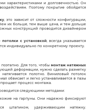
ыми характеристиками и долговечностью. Он
 воздействиям. Поэтому покрытие обойдется
ку
, это зависит от сложности конфигурации,
Чем их больше, тем выше цена, и тем дольше
ложных конструкций проводится дизайнером
 потолки
с
установкой
, всегда указывается
ется индивидуально по конкретному проекту.
поэтапно. Для того, чтобы
монтаж натяжных
дующей деформации, нужно сделать разметку
 натягивается полотно. Виниловый потолок
иал обвисает и легко устанавливается в пазы
о упрощает процесс монтажа.
роводится следующими методами:
охожие на гарпуны. Они надежно фиксируют
тся штапиком, удерживающим натяжку.