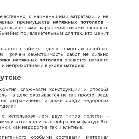
ачественно, с наименьшими затратами, и не
з явных преимуществ
натяжных потолков
–
луатационными характеристиками скорость
ычайно привлекательным для тех, кто ценит
окартона займет неделю, а монтаж такой же
в! Причем себестоимость работ не сильно
овка натяжных потолков
окажется намного
и неприхотливый в уходе материал!
кутске
крытия, сложности конструкции и способа
ы на деле оказывается не так просто, ведь
 не отграничены, и даже среди недорогих
тделки.
 с использованием двух типов полотен –
аммой оттенков и разнообразием фактур. Это
нки, как недорогие, так и элитные.
опитанного особыми составами. Материал