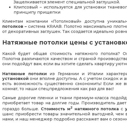
Защелкивается элемент специальной заглушкой.
Клипсовый – используется для установки тканево
принципу прищепки
Клиентам компании «Потолковый» доступна уникал
потолков –
система KRAAB. Полотно максимально плотно 
от декоративных заглушек. Так создается идеально ровн
Натяжные потолки цены с установк
Какой будет общая стоимость натяжного потолка? О
Полотна различаются качеством и страной производств
они подойдут вам, если вы хотите сделать квартиру уютн
Натяжные потолки
из Германии и Италии характер
установкой
они вполне доступны. А с учетом скидок и а
есть возможность существенно сэкономить! Если же в
комнат, то наши спецпредложения как раз для вас!
Самые дорогие пленки и ткани премиум-класса подойду
приобретает товар на долгие годы. Производитель дает
2
гораздо больше.
Стоимость м
натяжного потолка
с
шанс приобрести товары значительной выгодней, чем 
нами, и наш менеджер подробно расскажет вам о сезонн