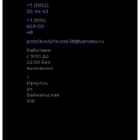
+7 (3952)
50-34-43
+7 (995)
659-00-
48
potolkoviyirkutsk38@yandex.ru
Работаем
с 9:00 до
22:00 Без
выходных
г.
Иркутск,
ул.
Байкальская,
106