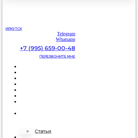
С 9:00 до 22:00
без выходных
ИРКУТСК
Telegram
Whatsapp
+7 (995) 659-00-48
ПЕРЕЗВОНИТЕ МНЕ
Каталог
Цены
Видеоотзывы
Фото
Освещение
Акции
Про
подделку
О
компании
Статьи
Контакты