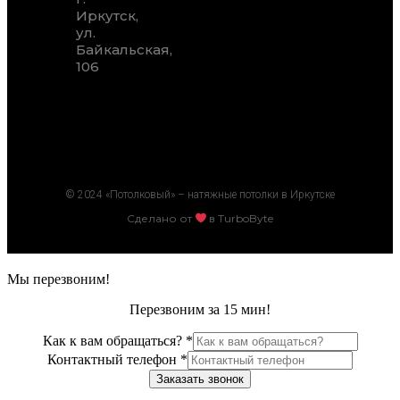
Иркутск,
ул.
Байкальская,
106
© 2024 «Потолковый» – натяжные потолки в Иркутске
Сделано от
в TurboByte
Мы перезвоним!
Перезвоним за 15 мин!
Как к вам обращаться?
*
Контактный телефон
*
Заказать звонок