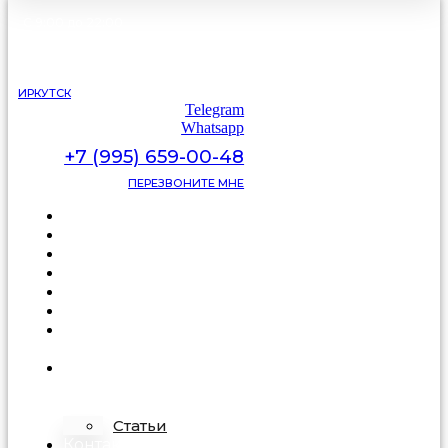
С 9:00 до 22:00
без выходных
ИРКУТСК
Telegram
Whatsapp
+7 (995) 659-00-48
ПЕРЕЗВОНИТЕ МНЕ
Каталог
Цены
Видеоотзывы
Фото
Освещение
Акции
Про
подделку
О
компании
Статьи
Контакты