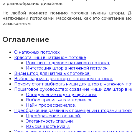
и разнообразию дизайнов.
Но любой комнате помимо потолка нужны шторы. Да
натяжными потолками. Расскажем, как это сочетание м
изысканным.
Оглавление
О натяжных потолках.
Красота ниш в натяжном потолке
Роль ниш в декоре натяжного потолка.
Интеграция штор в натяжной потолок.
Виды штор для натяжных потолков.
Выбор карниза для штор в натяжном потолке.
Почему стоит выбирать ниши для штор в натяжном по
Пошаговое руководство: создание ниши для штор в н
Определение подходящей зоны.
Выбор правильных материалов.
Найм профессионалов.
Преображение различных помещений шторами и тюля
Преображение гостиной.
Элегантность спальни.
Изысканность кухни.
Уход и чистка натяжных потолков с нишами и шторами