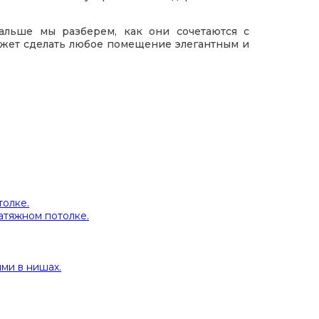
льше мы разберем, как они сочетаются с
ожет сделать любое помещение элегантным и
толке.
атяжном потолке.
ми в нишах.
.