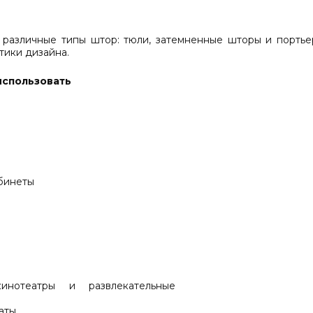
 различные типы штор: тюли, затемненные шторы и портье
тики дизайна.
использовать
бинеты
инотеатры и развлекательные
аты