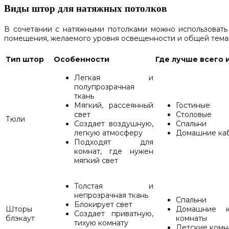
Виды штор для натяжных потолков
В сочетании с натяжными потолками можно использовать
помещения, желаемого уровня освещенности и общей тема
Тип штор
Особенности
Где лучше всего 
Легкая и
полупрозрачная
ткань
Мягкий, рассеянный
Гостиные
свет
Столовые
Тюли
Создает воздушную,
Спальни
легкую атмосферу
Домашние ка
Подходят для
комнат, где нужен
мягкий свет
Толстая и
непрозрачная ткань
Спальни
Блокирует свет
Шторы
Домашние к
Создает приватную,
блэкаут
комнаты
тихую комнату
Детские комн