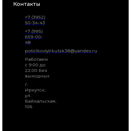
Контакты
+7 (3952)
50-34-43
+7 (995)
659-00-
48
potolkoviyirkutsk38@yandex.ru
Работаем
с 9:00 до
22:00 Без
выходных
г.
Иркутск,
ул.
Байкальская,
106