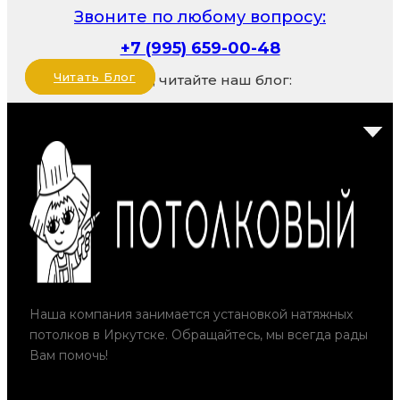
Звоните по любому вопросу:
+7 (995) 659-00-48
Читать Блог
Также, читайте наш блог:
Наша компания занимается установкой натяжных
потолков в Иркутске. Обращайтесь, мы всегда рады
Вам помочь!