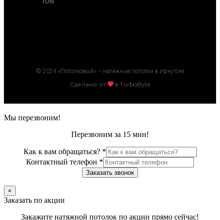
106
© 2024 «Потолковый» – натяжные потолки в Иркутске
Сделано от
в TurboByte
Мы перезвоним!
Перезвоним за 15 мин!
Как к вам обращаться?
*
Контактный телефон
*
Заказать звонок
×
Заказать по акции
Закажите натяжной потолок по акции прямо сейчас!