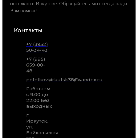
потолков в Иркутске. Обращайтесь, мы всегда рады
Вам помочь!
Контакты
+7 (3952)
50-34-43
+7 (995)
659-00-
48
potolkoviyirkutsk38@yandex.ru
Работаем
с 9:00 до
22:00 Без
выходных
г.
Иркутск,
ул.
Байкальская,