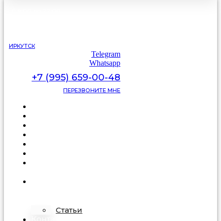
С 9:00 до 22:00
без выходных
ИРКУТСК
Telegram
Whatsapp
+7 (995) 659-00-48
ПЕРЕЗВОНИТЕ МНЕ
Каталог
Цены
Видеоотзывы
Фото
Освещение
Акции
Про
подделку
О
компании
Статьи
Контакты