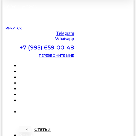
С 9:00 до 22:00
без выходных
ИРКУТСК
Telegram
Whatsapp
+7 (995) 659-00-48
ПЕРЕЗВОНИТЕ МНЕ
Каталог
Цены
Видеоотзывы
Фото
Освещение
Акции
Про
подделку
О
компании
Статьи
Контакты