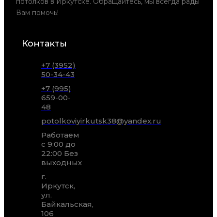
потолков в Иркутске. Обращайтесь, мы всегда рады
Вам помочь!
Контакты
+7 (3952)
50-34-43
+7 (995)
659-00-
48
potolkoviyirkutsk38@yandex.ru
Работаем
с 9:00 до
22:00 Без
выходных
г.
Иркутск,
ул.
Байкальская,
106