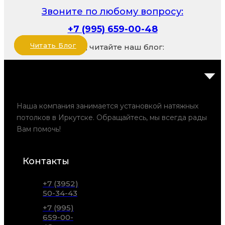
Звоните по любому вопросу:
+7 (995) 659-00-48
Читать Блог
Также, читайте наш блог:
Наша компания занимается установкой натяжных
потолков в Иркутске. Обращайтесь, мы всегда рады
Вам помочь!
Контакты
+7 (3952)
50-34-43
+7 (995)
659-00-