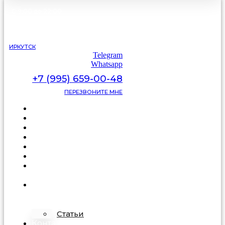
С 9:00 до 22:00
без выходных
ИРКУТСК
Telegram
Whatsapp
+7 (995) 659-00-48
ПЕРЕЗВОНИТЕ МНЕ
Каталог
Цены
Видеоотзывы
Фото
Освещение
Акции
Про
подделку
О
компании
Статьи
Контакты