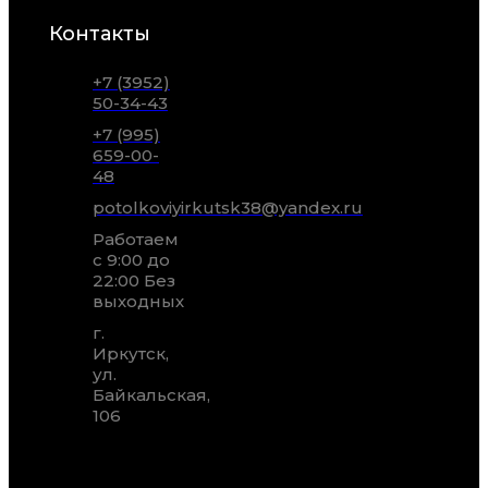
Контакты
+7 (3952)
50-34-43
+7 (995)
659-00-
48
potolkoviyirkutsk38@yandex.ru
Работаем
с 9:00 до
22:00 Без
выходных
г.
Иркутск,
ул.
Байкальская,
106