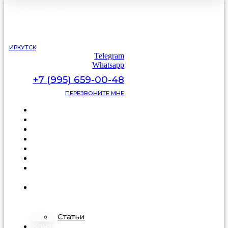
С 9:00 до 22:00
без выходных
ИРКУТСК
Telegram
Whatsapp
+7 (995) 659-00-48
ПЕРЕЗВОНИТЕ МНЕ
Каталог
Цены
Видеоотзывы
Фото
Освещение
Акции
Про
подделку
О
компании
Статьи
Контакты