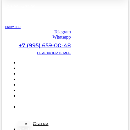
С 9:00 до 22:00
без выходных
ИРКУТСК
Telegram
Whatsapp
+7 (995) 659-00-48
ПЕРЕЗВОНИТЕ МНЕ
Каталог
Цены
Видеоотзывы
Фото
Освещение
Акции
Про
подделку
О
компании
Статьи
Контакты