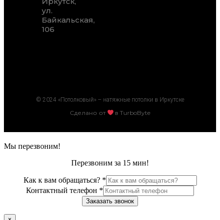
Иркутск,
ул.
Байкальская,
106
© 2024 «Потолковый» – натяжные потолки в Иркутске
Сделано от
в TurboByte
Мы перезвоним!
Перезвоним за 15 мин!
Как к вам обращаться?
*
Контактный телефон
*
Заказать звонок
×