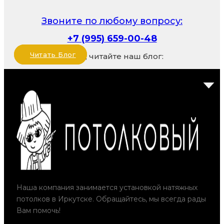
Звоните по любому вопросу:
+7 (995) 659-00-48
Читать Блог
Также, читайте наш блог:
Наша компания занимается установкой натяжных
потолков в Иркутске. Обращайтесь, мы всегда рады
Вам помочь!