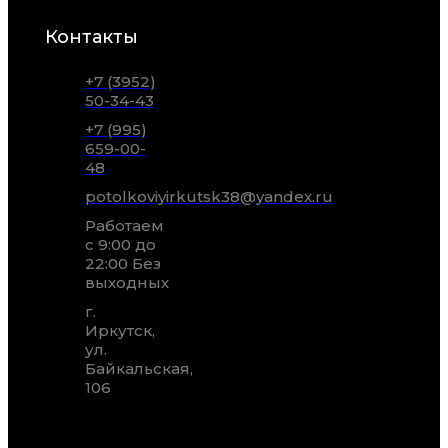
Контакты
+7 (3952)
50-34-43
+7 (995)
659-00-
48
potolkoviyirkutsk38@yandex.ru
Работаем
с 9:00 до
22:00 Без
выходных
г.
Иркутск,
ул.
Байкальская,
106